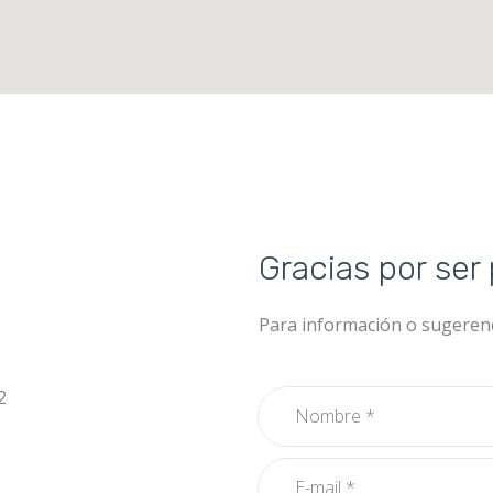
n de
Gracias por ser
acto
Para información o sugerenc
2