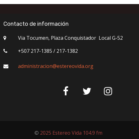
Contacto de información
Via Tocumen, Plaza Conquistador Local G-52

+507 217-1385 / 217-1382

administracion
@
estereovida.org




©
2025 Estereo Vida 104.9 fm